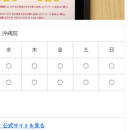
 沖縄院
水
木
金
土
日
◯
◯
◯
◯
◯
◯
◯
◯
◯
◯
ク 公式サイトを見る