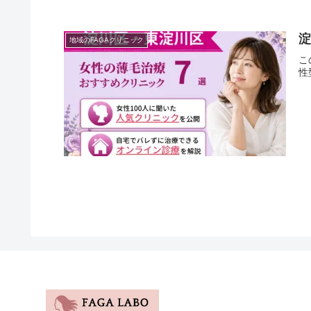
淀
地域のFAGAクリニック
こ
性