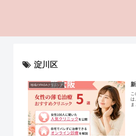
淀川区
新
地域のFAGAクリニック
こ
は
ま.