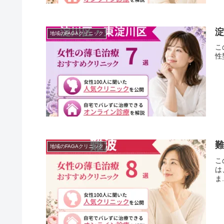
淀
地域のFAGAクリニック
こ
性
難
地域のFAGAクリニック
こ
は
ま.