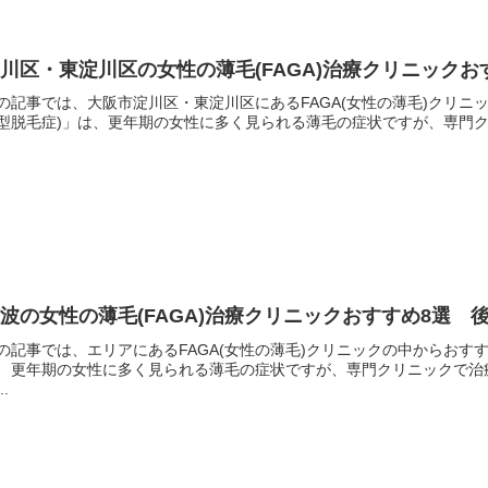
川区・東淀川区の女性の薄毛(FAGA)治療クリニック
の記事では、大阪市淀川区・東淀川区にあるFAGA(女性の薄毛)クリニ
型脱毛症)」は、更年期の女性に多く見られる薄毛の症状ですが、専門ク
波の女性の薄毛(FAGA)治療クリニックおすすめ8選
の記事では、エリアにあるFAGA(女性の薄毛)クリニックの中からおすす
、更年期の女性に多く見られる薄毛の症状ですが、専門クリニックで治
..