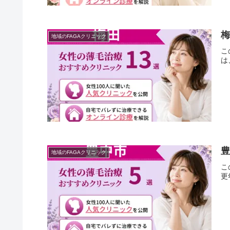
梅
地域のFAGAクリニック
こ
は
豊
地域のFAGAクリニック
こ
更