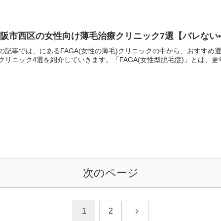
大阪市西区の女性向け薄毛治療クリニック7選【バレない
の記事では、にあるFAGA(女性の薄毛)クリニックの中から、おすす
クリニック4選を紹介していきます。「FAGA(女性型脱毛症)」とは、更
次のページ
次
1
2