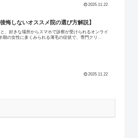
2025.11.22
•後悔しないオススメ院の選び方解説】
め選と、好きな場所からスマホで診察が受けられるオンライ
年期の女性に多くみられる薄毛の症状で、専門クリ...
2025.11.22