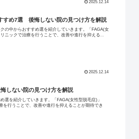
2025.12.14
おすすめ7選 後悔しない院の見つけ方を解説
ックの中からおすすめ選を紹介していきます。「FAGA(女
リニックで治療を行うことで、改善や進行を抑える...
2025.12.14
 後悔しない院の見つけ方を解説
め選を紹介していきます。「FAGA(女性型脱毛症)」
療を行うことで、改善や進行を抑えることが期待でき