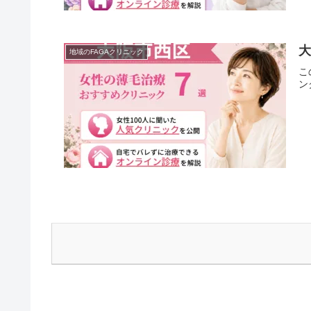
地域のFAGAクリニック
こ
ン