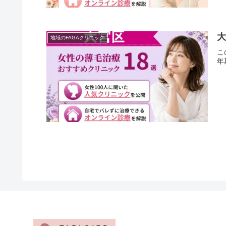
大
地域のFAGAクリニック
こ
年