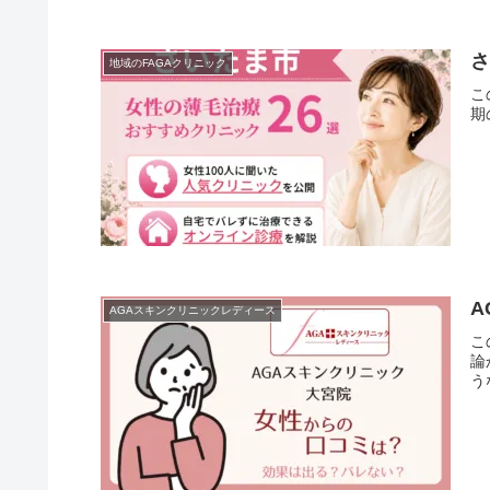
さ
地域のFAGAクリニック
こ
期
A
AGAスキンクリニックレディース
こ
論
うな